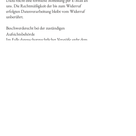
Dazu reicht eine formlose Mitteilung per E-Mail an
uns. Die Rechtmäßigkeit der bis zum Widerruf
erfolgten Datenverarbeitung bleibt vom Widerruf
unberührt.
Beschwerderecht bei der zuständigen
Aufsichtsbehörde
Im Falle datenschutzrechtlicher Verstöße steht dem
Betroffenen ein Beschwerderecht bei der zuständigen
Aufsichtsbehörde zu. Zuständige Aufsichtsbehörde
in datenschutzrechtlichen Fragen ist der
Landesdatenschutzbeauftragte des Bundeslandes, in
dem unser Unternehmen seinen Sitz hat. Eine Liste
der Datenschutzbeauftragten sowie deren
Kontaktdaten können folgendem Link entnommen
werden:
https://www.bfdi.bund.de/DE/Infothek/A
nschriften_Links/anschriften_links-node.html.
Recht auf Datenübertragbarkeit
Sie haben das Recht, Daten, die wir auf Grundlage
Ihrer Einwilligung oder in Erfüllung eines Vertrags
automatisiert verarbeiten, an sich oder an einen
Dritten in einem gängigen, maschinenlesbaren
Format aushändigen zu lassen. Sofern Sie die direkte
Übertragung der Daten an einen anderen